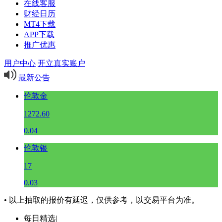
在线客服
财经日历
MT4下载
APP下载
推广优惠
用户中心
开立真实账户
最新公告
伦敦金
1272.60
0.04
伦敦银
17
0.03
• 以上抽取的报价有延迟，仅供参考，以交易平台为准。
每日精选
|