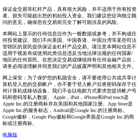
保证金交易等杠杆产品，具有很大风险，并不适用于所有投资
者。损失可能超出您的初始投入资金。我们建议您征询独立顾
问的意见，确保您在交易前完全了解可能涉及的风险。
本网站上显示的任何信息仅作为一般数据或参考，并不构成任
何投资建议。我们不向美国、中国香港、中国台湾等某些司法
管辖区的居民提供保证金杠杆产品交易。请注意本网站信息不
适用于视发布或使用此类信息违反当地法律法规的任何国家/
地区的任何居民。在您决定交易或继续持有任何金融产品前，
请务必阅读理解并同意我们的产品披露声明和其他相关文件。
网上保安：为了保护您的私隐安全，请不要使用公共或共享计
算机登入您的交易帐户，亦不要于登入帐户后将密码保存于任
何计算机或移动设备。我们不会以电邮方式要求您提供帐户号
码和密码等私人数据。 Apple，iPad，iPhone和iPod touch是
Apple Inc.的注册商标并在美国和其他国家注册。App Store是
Apple Inc.的服务标志，Android是Google Inc.的注册商标。
Google徽标，Google Play徽标和Google界面是Google Inc.的商
标或注册商标。
电脑版