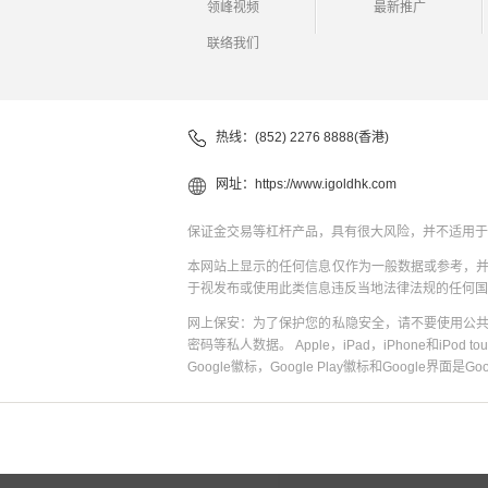
领峰视频
最新推广
联络我们
热线：(852) 2276 8888(香港)
网址：
https://www.igoldhk.com
保证金交易等杠杆产品，具有很大风险，并不适用于
本网站上显示的任何信息仅作为一般数据或参考，
于视发布或使用此类信息违反当地法律法规的任何国
网上保安：为了保护您的私隐安全，请不要使用公
密码等私人数据。 Apple，iPad，iPhone和iPod to
Google徽标，Google Play徽标和Google界面是G