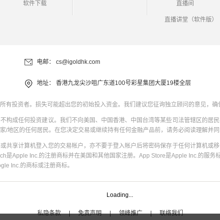
软件下载
直播间
直播讲堂（软件版）
电邮：
cs@igoldhk.com
地址：
香港九龙尖沙咀广东道100号彩星集团大厦19楼全层
所有投资者。损失可能超出您的初始投入资金。我们建议您征询独立顾问的意见，确
并不构成任何投资建议。我们不向美国、中国香港、中国台湾等某些司法管辖区的居民
家/地区的任何居民。在您决定交易或继续持有任何金融产品前，请务必阅读理解并
共或共享计算机登入您的交易帐户，亦不要于登入帐户后将密码保存于任何计算机或移
uch是Apple Inc.的注册商标并在美国和其他国家注册。App Store是Apple Inc.的服务标
oogle Inc.的商标或注册商标。
Loading...
私隐条款
|
免责声明
|
领峰推广
|
联络我们