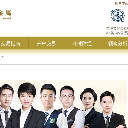
用户中
香港黄金交易
AA类145号行
交易指南
开户交易
环球财经
领峰分析
观点