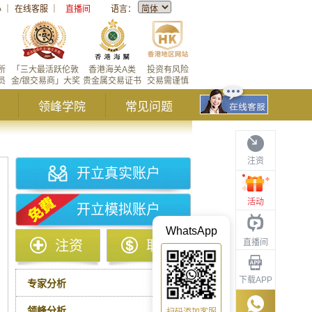
心
｜
在线客服
｜
直播间
语言：
所
「三大最活跃伦敦
香港海关A类
投资有风险
员
金/银交易商」大奖
贵金属交易证书
交易需谨慎
领峰学院
常见问题
注资
开立真实账户
活动
开立模拟账户
WhatsApp
直播间
注资
取款
下载APP
专家分析
领峰分析