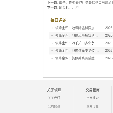
上一篇:
李子：投资者押注美联储结束当前加
下一篇:
陈俞杉：小空
每日评论
•
领峰金评：地缘降温博弈加剧 黄金等待议息指引
2026
•
领峰金评：地缘风险短暂消退 利率决议或定方向
2026
•
领峰金评：四千关口多空争夺 加息阴云笼罩金市
2026
•
领峰金评：地缘棋局步步惊 金价攀峰节节升
2026
•
领峰金评：美伊关系有望缓和 黄金趁势迅速反弹
2026
关于领峰
交易指南
关于我们
产品简介
公司快讯
交易信息