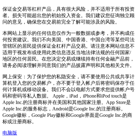
保证金交易等杠杆产品，具有很大风险，并不适用于所有投资
者。损失可能超出您的初始投入资金。我们建议您征询独立顾
问的意见，确保您在交易前完全了解可能涉及的风险。
本网站上显示的任何信息仅作为一般数据或参考，并不构成任
何投资建议。我们不向美国、中国香港、中国台湾等某些司法
管辖区的居民提供保证金杠杆产品交易。请注意本网站信息不
适用于视发布或使用此类信息违反当地法律法规的任何国家/
地区的任何居民。在您决定交易或继续持有任何金融产品前，
请务必阅读理解并同意我们的产品披露声明和其他相关文件。
网上保安：为了保护您的私隐安全，请不要使用公共或共享计
算机登入您的交易帐户，亦不要于登入帐户后将密码保存于任
何计算机或移动设备。我们不会以电邮方式要求您提供帐户号
码和密码等私人数据。 Apple，iPad，iPhone和iPod touch是
Apple Inc.的注册商标并在美国和其他国家注册。App Store是
Apple Inc.的服务标志，Android是Google Inc.的注册商标。
Google徽标，Google Play徽标和Google界面是Google Inc.的商
标或注册商标。
电脑版