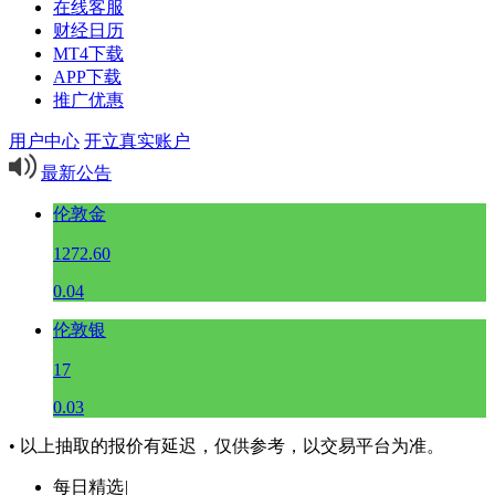
在线客服
财经日历
MT4下载
APP下载
推广优惠
用户中心
开立真实账户
最新公告
伦敦金
1272.60
0.04
伦敦银
17
0.03
• 以上抽取的报价有延迟，仅供参考，以交易平台为准。
每日精选
|