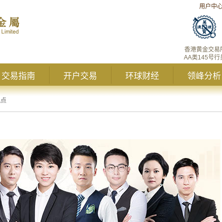
用户中
香港黄金交易
AA类145号行
交易指南
开户交易
环球财经
领峰分析
观点