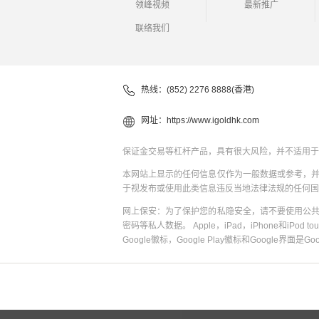
领峰视频
最新推广
联络我们
热线：(852) 2276 8888(香港)
网址：
https://www.igoldhk.com
保证金交易等杠杆产品，具有很大风险，并不适用于
本网站上显示的任何信息仅作为一般数据或参考，
于视发布或使用此类信息违反当地法律法规的任何国
网上保安：为了保护您的私隐安全，请不要使用公
密码等私人数据。 Apple，iPad，iPhone和iPod to
Google徽标，Google Play徽标和Google界面是G