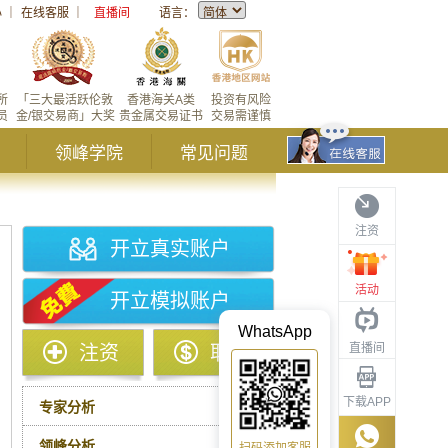
心
｜
在线客服
｜
直播间
语言：
所
「三大最活跃伦敦
香港海关A类
投资有风险
员
金/银交易商」大奖
贵金属交易证书
交易需谨慎
领峰学院
常见问题
注资
开立真实账户
活动
开立模拟账户
WhatsApp
直播间
注资
取款
下载APP
专家分析
领峰分析