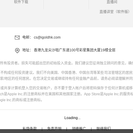
软件下载
直播间
直播讲堂（软件版）
电邮：
cs@igoldhk.com
地址：
香港九龙尖沙咀广东道100号彩星集团大厦19楼全层
所有投资者。损失可能超出您的初始投入资金。我们建议您征询独立顾问的意见，确
并不构成任何投资建议。我们不向美国、中国香港、中国台湾等某些司法管辖区的居民
家/地区的任何居民。在您决定交易或继续持有任何金融产品前，请务必阅读理解并
共或共享计算机登入您的交易帐户，亦不要于登入帐户后将密码保存于任何计算机或移
uch是Apple Inc.的注册商标并在美国和其他国家注册。App Store是Apple Inc.的服务标
oogle Inc.的商标或注册商标。
Loading...
私隐条款
|
免责声明
|
领峰推广
|
联络我们