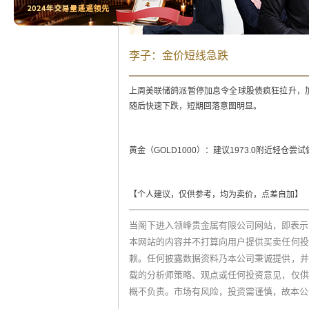
李子：金价短线急跌
上周美联储鸽派暂停加息令全球股债疯狂拉升，
随后快速下跌，短期回落意图明显。
黄金（GOLD1000）：建议1973.0附近轻仓尝试
【个人建议，仅供参考，均为卖价，点差自加】
当阁下进入领峰贵金属有限公司网站，即表示
本网站的内容并不打算向用户提供买卖任何投
赖。任何披露数据资料乃本公司秉诚提供，并
载的分析师策略、观点或任何投资意见，仅供
概不负责。市场有风险，投资需谨慎，故本公