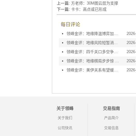
上一篇:
方老师：30M图云层为支撑
下一篇:
卡卡：高点或已形成
每日评论
•
领峰金评：地缘降温博弈加剧 黄金等待议息指引
2026
•
领峰金评：地缘风险短暂消退 利率决议或定方向
2026
•
领峰金评：四千关口多空争夺 加息阴云笼罩金市
2026
•
领峰金评：地缘棋局步步惊 金价攀峰节节升
2026
•
领峰金评：美伊关系有望缓和 黄金趁势迅速反弹
2026
关于领峰
交易指南
关于我们
产品简介
公司快讯
交易信息