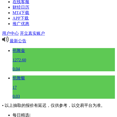
在线客服
财经日历
MT4下载
APP下载
推广优惠
用户中心
开立真实账户
最新公告
伦敦金
1272.60
0.04
伦敦银
17
0.03
• 以上抽取的报价有延迟，仅供参考，以交易平台为准。
每日精选
|