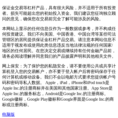
保证金交易等杠杆产品，具有很大风险，并不适用于所有投资
者。损失可能超出您的初始投入资金。我们建议您征询独立顾
问的意见，确保您在交易前完全了解可能涉及的风险。
本网站上显示的任何信息仅作为一般数据或参考，并不构成任
何投资建议。我们不向美国、中国香港、中国台湾等某些司法
管辖区的居民提供保证金杠杆产品交易。请注意本网站信息不
适用于视发布或使用此类信息违反当地法律法规的任何国家/
地区的任何居民。在您决定交易或继续持有任何金融产品前，
请务必阅读理解并同意我们的产品披露声明和其他相关文件。
网上保安：为了保护您的私隐安全，请不要使用公共或共享计
算机登入您的交易帐户，亦不要于登入帐户后将密码保存于任
何计算机或移动设备。我们不会以电邮方式要求您提供帐户号
码和密码等私人数据。 Apple，iPad，iPhone和iPod touch是
Apple Inc.的注册商标并在美国和其他国家注册。App Store是
Apple Inc.的服务标志，Android是Google Inc.的注册商标。
Google徽标，Google Play徽标和Google界面是Google Inc.的商
标或注册商标。
电脑版