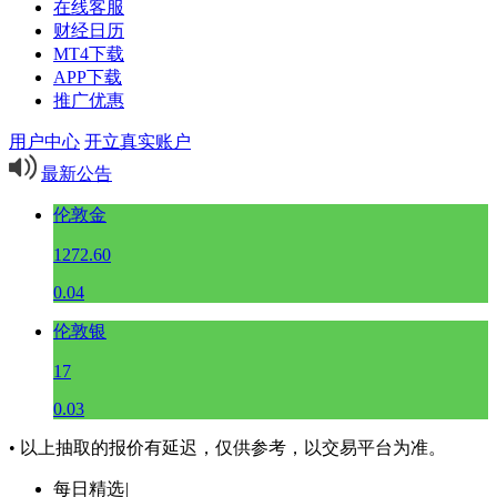
在线客服
财经日历
MT4下载
APP下载
推广优惠
用户中心
开立真实账户
最新公告
伦敦金
1272.60
0.04
伦敦银
17
0.03
• 以上抽取的报价有延迟，仅供参考，以交易平台为准。
每日精选
|