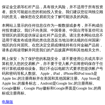
保证金交易等杠杆产品，具有很大风险，并不适用于所有投资
者。损失可能超出您的初始投入资金。我们建议您征询独立顾
问的意见，确保您在交易前完全了解可能涉及的风险。
本网站上显示的任何信息仅作为一般数据或参考，并不构成任
何投资建议。我们不向美国、中国香港、中国台湾等某些司法
管辖区的居民提供保证金杠杆产品交易。请注意本网站信息不
适用于视发布或使用此类信息违反当地法律法规的任何国家/
地区的任何居民。在您决定交易或继续持有任何金融产品前，
请务必阅读理解并同意我们的产品披露声明和其他相关文件。
网上保安：为了保护您的私隐安全，请不要使用公共或共享计
算机登入您的交易帐户，亦不要于登入帐户后将密码保存于任
何计算机或移动设备。我们不会以电邮方式要求您提供帐户号
码和密码等私人数据。 Apple，iPad，iPhone和iPod touch是
Apple Inc.的注册商标并在美国和其他国家注册。App Store是
Apple Inc.的服务标志，Android是Google Inc.的注册商标。
Google徽标，Google Play徽标和Google界面是Google Inc.的商
标或注册商标。
电脑版