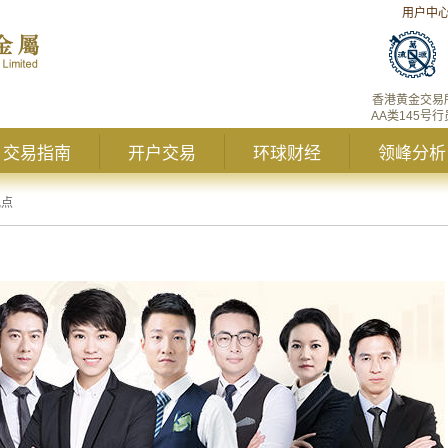
用户中
香港黄金交易
AA类145号行
交易指南
开户交易
环球财经
领峰分析
观点