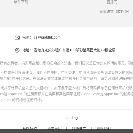
软件下载
直播间
直播讲堂（软件版）
电邮：
cs@igoldhk.com
地址：
香港九龙尖沙咀广东道100号彩星集团大厦19楼全层
所有投资者。损失可能超出您的初始投入资金。我们建议您征询独立顾问的意见，确
并不构成任何投资建议。我们不向美国、中国香港、中国台湾等某些司法管辖区的居民
家/地区的任何居民。在您决定交易或继续持有任何金融产品前，请务必阅读理解并
共或共享计算机登入您的交易帐户，亦不要于登入帐户后将密码保存于任何计算机或移
uch是Apple Inc.的注册商标并在美国和其他国家注册。App Store是Apple Inc.的服务标
oogle Inc.的商标或注册商标。
Loading...
私隐条款
|
免责声明
|
领峰推广
|
联络我们