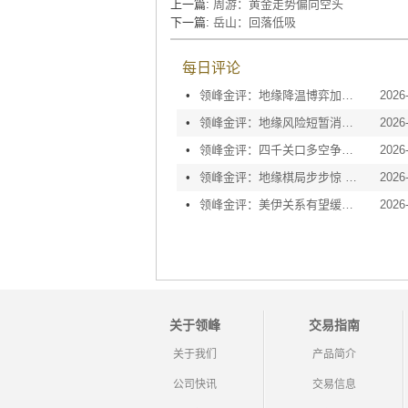
上一篇:
周游：黄金走势偏向空头
下一篇:
岳山：​回落低吸
每日评论
•
领峰金评：地缘降温博弈加剧 黄金等待议息指引
2026
•
领峰金评：地缘风险短暂消退 利率决议或定方向
2026
•
领峰金评：四千关口多空争夺 加息阴云笼罩金市
2026
•
领峰金评：地缘棋局步步惊 金价攀峰节节升
2026
•
领峰金评：美伊关系有望缓和 黄金趁势迅速反弹
2026
关于领峰
交易指南
关于我们
产品简介
公司快讯
交易信息