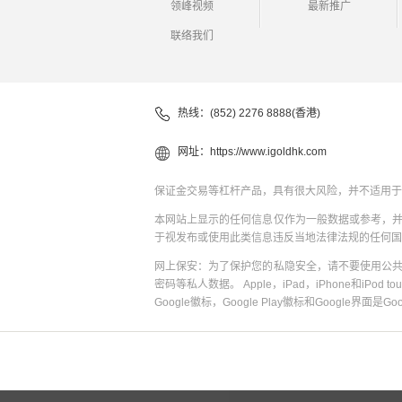
领峰视频
最新推广
联络我们
热线：(852) 2276 8888(香港)
网址：
https://www.igoldhk.com
保证金交易等杠杆产品，具有很大风险，并不适用于
本网站上显示的任何信息仅作为一般数据或参考，
于视发布或使用此类信息违反当地法律法规的任何国
网上保安：为了保护您的私隐安全，请不要使用公
密码等私人数据。 Apple，iPad，iPhone和iPod to
Google徽标，Google Play徽标和Google界面是G