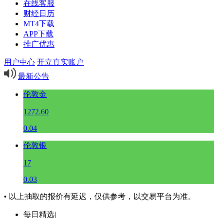
在线客服
财经日历
MT4下载
APP下载
推广优惠
用户中心
开立真实账户
最新公告
伦敦金
1272.60
0.04
伦敦银
17
0.03
• 以上抽取的报价有延迟，仅供参考，以交易平台为准。
每日精选
|