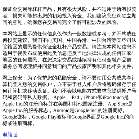
保证金交易等杠杆产品，具有很大风险，并不适用于所有投资
者。损失可能超出您的初始投入资金。我们建议您征询独立顾
问的意见，确保您在交易前完全了解可能涉及的风险。
本网站上显示的任何信息仅作为一般数据或参考，并不构成任
何投资建议。我们不向美国、中国香港、中国台湾等某些司法
管辖区的居民提供保证金杠杆产品交易。请注意本网站信息不
适用于视发布或使用此类信息违反当地法律法规的任何国家/
地区的任何居民。在您决定交易或继续持有任何金融产品前，
请务必阅读理解并同意我们的产品披露声明和其他相关文件。
网上保安：为了保护您的私隐安全，请不要使用公共或共享计
算机登入您的交易帐户，亦不要于登入帐户后将密码保存于任
何计算机或移动设备。我们不会以电邮方式要求您提供帐户号
码和密码等私人数据。 Apple，iPad，iPhone和iPod touch是
Apple Inc.的注册商标并在美国和其他国家注册。App Store是
Apple Inc.的服务标志，Android是Google Inc.的注册商标。
Google徽标，Google Play徽标和Google界面是Google Inc.的商
标或注册商标。
电脑版