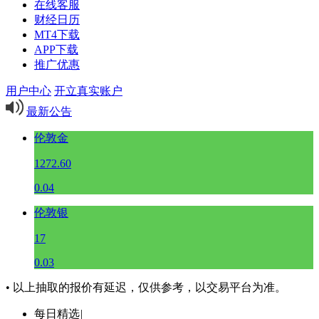
在线客服
财经日历
MT4下载
APP下载
推广优惠
用户中心
开立真实账户
最新公告
伦敦金
1272.60
0.04
伦敦银
17
0.03
• 以上抽取的报价有延迟，仅供参考，以交易平台为准。
每日精选
|