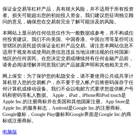
保证金交易等杠杆产品，具有很大风险，并不适用于所有投资
者。损失可能超出您的初始投入资金。我们建议您征询独立顾
问的意见，确保您在交易前完全了解可能涉及的风险。
本网站上显示的任何信息仅作为一般数据或参考，并不构成任
何投资建议。我们不向美国、中国香港、中国台湾等某些司法
管辖区的居民提供保证金杠杆产品交易。请注意本网站信息不
适用于视发布或使用此类信息违反当地法律法规的任何国家/
地区的任何居民。在您决定交易或继续持有任何金融产品前，
请务必阅读理解并同意我们的产品披露声明和其他相关文件。
网上保安：为了保护您的私隐安全，请不要使用公共或共享计
算机登入您的交易帐户，亦不要于登入帐户后将密码保存于任
何计算机或移动设备。我们不会以电邮方式要求您提供帐户号
码和密码等私人数据。 Apple，iPad，iPhone和iPod touch是
Apple Inc.的注册商标并在美国和其他国家注册。App Store是
Apple Inc.的服务标志，Android是Google Inc.的注册商标。
Google徽标，Google Play徽标和Google界面是Google Inc.的商
标或注册商标。
电脑版