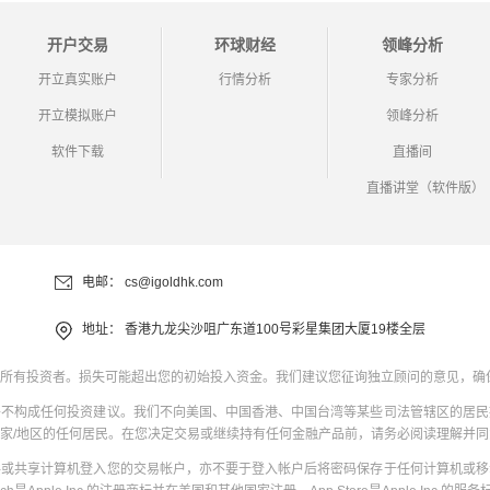
开户交易
环球财经
领峰分析
开立真实账户
行情分析
专家分析
开立模拟账户
领峰分析
软件下载
直播间
直播讲堂（软件版）
电邮：
cs@igoldhk.com
地址：
香港九龙尖沙咀广东道100号彩星集团大厦19楼全层
所有投资者。损失可能超出您的初始投入资金。我们建议您征询独立顾问的意见，确
并不构成任何投资建议。我们不向美国、中国香港、中国台湾等某些司法管辖区的居民
家/地区的任何居民。在您决定交易或继续持有任何金融产品前，请务必阅读理解并
共或共享计算机登入您的交易帐户，亦不要于登入帐户后将密码保存于任何计算机或移