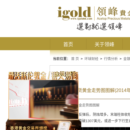
首页
关于领峰
当前位置：
首 页
>
环球财经
>
行情分析
>
金
金银走势
今日最新现货黄金走势图图解(2014年
今日最新现货黄金走势图图解
黄金阴阳烛录得反弹后，阴烛增多，末端柱体收短
元附近持稳，若跌破1307美元，或进一步下行至1