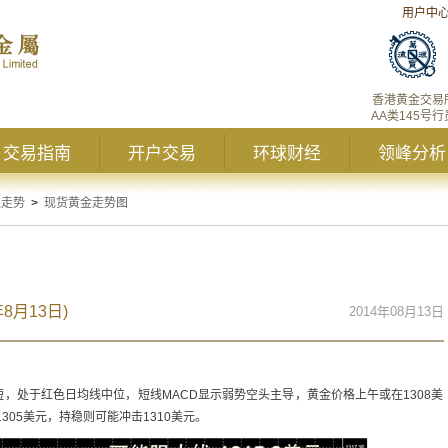
用户中
香港黄金交易
AA类145号行
交易指南
开户交易
环球财经
领峰分析
银走势
>
现货黄金走势图
8月13日)
2014年08月13日
，处于红色日均线中位，短线MACD显示弱势空头主导，黄金价格上午或在1308美
305美元，持稳则可能冲击1310美元。