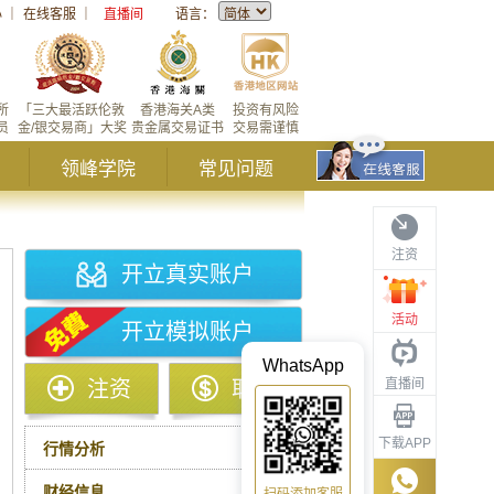
心
｜
在线客服
｜
直播间
语言：
所
「三大最活跃伦敦
香港海关A类
投资有风险
员
金/银交易商」大奖
贵金属交易证书
交易需谨慎
领峰学院
常见问题
注资
开立真实账户
活动
开立模拟账户
WhatsApp
直播间
注资
取款
下载APP
行情分析
财经信息