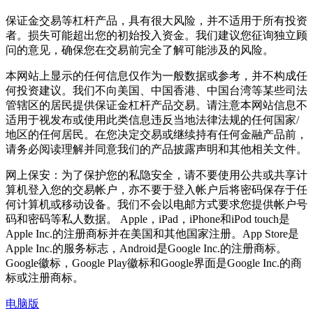
保证金交易等杠杆产品，具有很大风险，并不适用于所有投资
者。损失可能超出您的初始投入资金。我们建议您征询独立顾
问的意见，确保您在交易前完全了解可能涉及的风险。
本网站上显示的任何信息仅作为一般数据或参考，并不构成任
何投资建议。我们不向美国、中国香港、中国台湾等某些司法
管辖区的居民提供保证金杠杆产品交易。请注意本网站信息不
适用于视发布或使用此类信息违反当地法律法规的任何国家/
地区的任何居民。在您决定交易或继续持有任何金融产品前，
请务必阅读理解并同意我们的产品披露声明和其他相关文件。
网上保安：为了保护您的私隐安全，请不要使用公共或共享计
算机登入您的交易帐户，亦不要于登入帐户后将密码保存于任
何计算机或移动设备。我们不会以电邮方式要求您提供帐户号
码和密码等私人数据。 Apple，iPad，iPhone和iPod touch是
Apple Inc.的注册商标并在美国和其他国家注册。App Store是
Apple Inc.的服务标志，Android是Google Inc.的注册商标。
Google徽标，Google Play徽标和Google界面是Google Inc.的商
标或注册商标。
电脑版