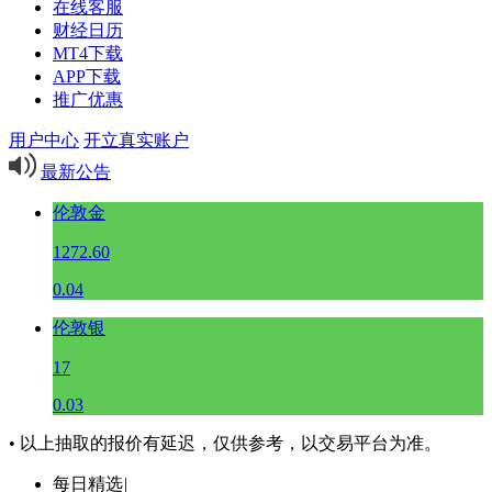
在线客服
财经日历
MT4下载
APP下载
推广优惠
用户中心
开立真实账户
最新公告
伦敦金
1272.60
0.04
伦敦银
17
0.03
• 以上抽取的报价有延迟，仅供参考，以交易平台为准。
每日精选
|