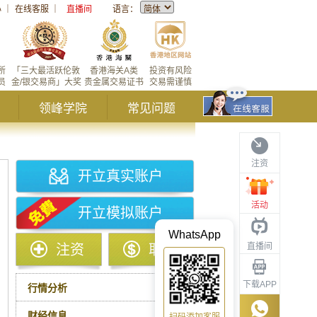
心
｜
在线客服
｜
直播间
语言：
所
「三大最活跃伦敦
香港海关A类
投资有风险
员
金/银交易商」大奖
贵金属交易证书
交易需谨慎
领峰学院
常见问题
注资
开立真实账户
活动
开立模拟账户
WhatsApp
直播间
注资
取款
下载APP
行情分析
财经信息