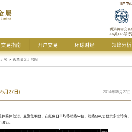
用户中
香港黄金交易
AA类145号行
交易指南
开户交易
环球财经
领峰分析
银走势
>
现货黄金走势图
5月27日)
2014年05月27日
柱体整体较短，且聚焦明显，在红色日平均移动线中位，短线MACD显示多空转换，
近波动。