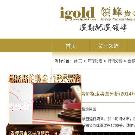
首页
关于领峰
当前位置：
首 页
>
环球财经
>
行情分析
>
金
金银走势
最新黄金交易价格走势图分析(2014年
最新黄金交易价格走势图
黄金阴阳烛录得横盘运行明显，加上期间休市，
且整体呈中性，后期金价或继续在1290美元线附