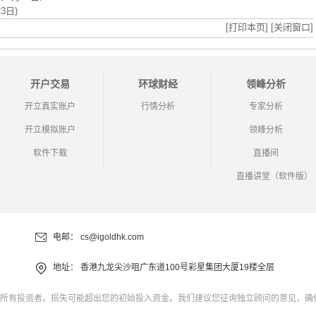
3日)
[打印本页]
[关闭窗口]
开户交易
环球财经
领峰分析
开立真实账户
行情分析
专家分析
开立模拟账户
领峰分析
软件下载
直播间
直播讲堂（软件版）
电邮：
cs@igoldhk.com
地址：
香港九龙尖沙咀广东道100号彩星集团大厦19楼全层
所有投资者。损失可能超出您的初始投入资金。我们建议您征询独立顾问的意见，确