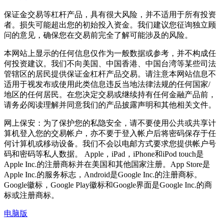
保证金交易等杠杆产品，具有很大风险，并不适用于所有投资
者。损失可能超出您的初始投入资金。我们建议您征询独立顾
问的意见，确保您在交易前完全了解可能涉及的风险。
本网站上显示的任何信息仅作为一般数据或参考，并不构成任
何投资建议。我们不向美国、中国香港、中国台湾等某些司法
管辖区的居民提供保证金杠杆产品交易。请注意本网站信息不
适用于视发布或使用此类信息违反当地法律法规的任何国家/
地区的任何居民。在您决定交易或继续持有任何金融产品前，
请务必阅读理解并同意我们的产品披露声明和其他相关文件。
网上保安：为了保护您的私隐安全，请不要使用公共或共享计
算机登入您的交易帐户，亦不要于登入帐户后将密码保存于任
何计算机或移动设备。我们不会以电邮方式要求您提供帐户号
码和密码等私人数据。 Apple，iPad，iPhone和iPod touch是
Apple Inc.的注册商标并在美国和其他国家注册。App Store是
Apple Inc.的服务标志，Android是Google Inc.的注册商标。
Google徽标，Google Play徽标和Google界面是Google Inc.的商
标或注册商标。
电脑版