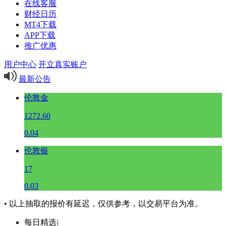
在线客服
财经日历
MT4下载
APP下载
推广优惠
用户中心
开立真实账户
最新公告
伦敦金
1272.60
0.04
伦敦银
17
0.03
• 以上抽取的报价有延迟，仅供参考，以交易平台为准。
每日精选
|