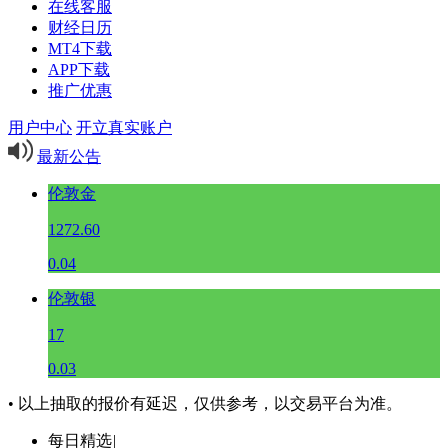
在线客服
财经日历
MT4下载
APP下载
推广优惠
用户中心
开立真实账户
最新公告
伦敦金
1272.60
0.04
伦敦银
17
0.03
• 以上抽取的报价有延迟，仅供参考，以交易平台为准。
每日精选
|