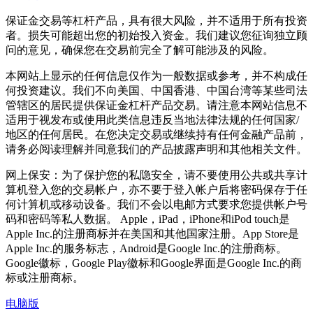
保证金交易等杠杆产品，具有很大风险，并不适用于所有投资
者。损失可能超出您的初始投入资金。我们建议您征询独立顾
问的意见，确保您在交易前完全了解可能涉及的风险。
本网站上显示的任何信息仅作为一般数据或参考，并不构成任
何投资建议。我们不向美国、中国香港、中国台湾等某些司法
管辖区的居民提供保证金杠杆产品交易。请注意本网站信息不
适用于视发布或使用此类信息违反当地法律法规的任何国家/
地区的任何居民。在您决定交易或继续持有任何金融产品前，
请务必阅读理解并同意我们的产品披露声明和其他相关文件。
网上保安：为了保护您的私隐安全，请不要使用公共或共享计
算机登入您的交易帐户，亦不要于登入帐户后将密码保存于任
何计算机或移动设备。我们不会以电邮方式要求您提供帐户号
码和密码等私人数据。 Apple，iPad，iPhone和iPod touch是
Apple Inc.的注册商标并在美国和其他国家注册。App Store是
Apple Inc.的服务标志，Android是Google Inc.的注册商标。
Google徽标，Google Play徽标和Google界面是Google Inc.的商
标或注册商标。
电脑版