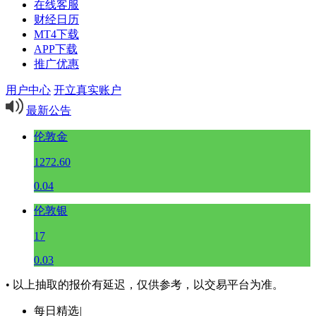
在线客服
财经日历
MT4下载
APP下载
推广优惠
用户中心
开立真实账户
最新公告
伦敦金
1272.60
0.04
伦敦银
17
0.03
• 以上抽取的报价有延迟，仅供参考，以交易平台为准。
每日精选
|