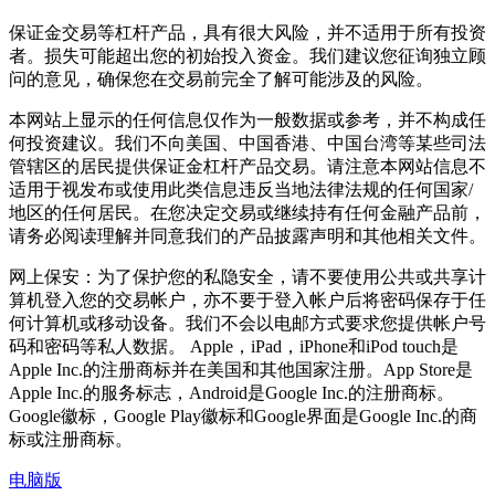
保证金交易等杠杆产品，具有很大风险，并不适用于所有投资
者。损失可能超出您的初始投入资金。我们建议您征询独立顾
问的意见，确保您在交易前完全了解可能涉及的风险。
本网站上显示的任何信息仅作为一般数据或参考，并不构成任
何投资建议。我们不向美国、中国香港、中国台湾等某些司法
管辖区的居民提供保证金杠杆产品交易。请注意本网站信息不
适用于视发布或使用此类信息违反当地法律法规的任何国家/
地区的任何居民。在您决定交易或继续持有任何金融产品前，
请务必阅读理解并同意我们的产品披露声明和其他相关文件。
网上保安：为了保护您的私隐安全，请不要使用公共或共享计
算机登入您的交易帐户，亦不要于登入帐户后将密码保存于任
何计算机或移动设备。我们不会以电邮方式要求您提供帐户号
码和密码等私人数据。 Apple，iPad，iPhone和iPod touch是
Apple Inc.的注册商标并在美国和其他国家注册。App Store是
Apple Inc.的服务标志，Android是Google Inc.的注册商标。
Google徽标，Google Play徽标和Google界面是Google Inc.的商
标或注册商标。
电脑版