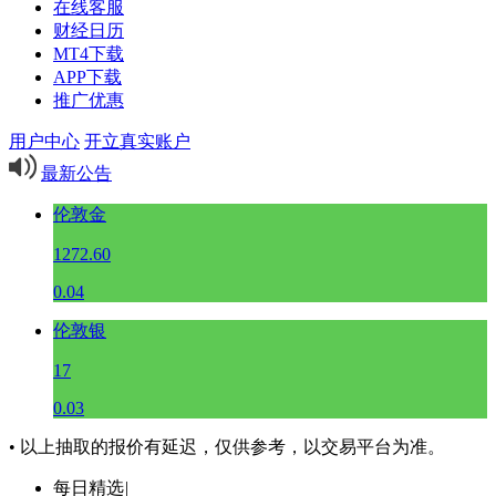
在线客服
财经日历
MT4下载
APP下载
推广优惠
用户中心
开立真实账户
最新公告
伦敦金
1272.60
0.04
伦敦银
17
0.03
• 以上抽取的报价有延迟，仅供参考，以交易平台为准。
每日精选
|