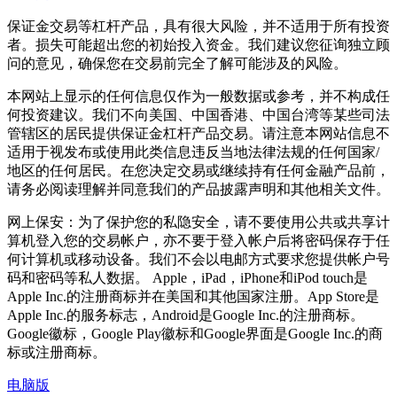
保证金交易等杠杆产品，具有很大风险，并不适用于所有投资
者。损失可能超出您的初始投入资金。我们建议您征询独立顾
问的意见，确保您在交易前完全了解可能涉及的风险。
本网站上显示的任何信息仅作为一般数据或参考，并不构成任
何投资建议。我们不向美国、中国香港、中国台湾等某些司法
管辖区的居民提供保证金杠杆产品交易。请注意本网站信息不
适用于视发布或使用此类信息违反当地法律法规的任何国家/
地区的任何居民。在您决定交易或继续持有任何金融产品前，
请务必阅读理解并同意我们的产品披露声明和其他相关文件。
网上保安：为了保护您的私隐安全，请不要使用公共或共享计
算机登入您的交易帐户，亦不要于登入帐户后将密码保存于任
何计算机或移动设备。我们不会以电邮方式要求您提供帐户号
码和密码等私人数据。 Apple，iPad，iPhone和iPod touch是
Apple Inc.的注册商标并在美国和其他国家注册。App Store是
Apple Inc.的服务标志，Android是Google Inc.的注册商标。
Google徽标，Google Play徽标和Google界面是Google Inc.的商
标或注册商标。
电脑版