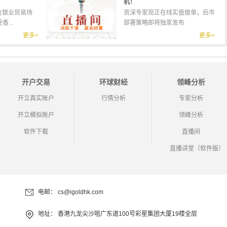
机！
金银业贸易场
资深专家现正在线实盘做单，后市
...
部署策略即将独家发布
更多+
更多+
开户交易
环球财经
领峰分析
开立真实账户
行情分析
专家分析
开立模拟账户
领峰分析
软件下载
直播间
直播讲堂（软件版）
电邮：
cs@igoldhk.com
地址：
香港九龙尖沙咀广东道100号彩星集团大厦19楼全层