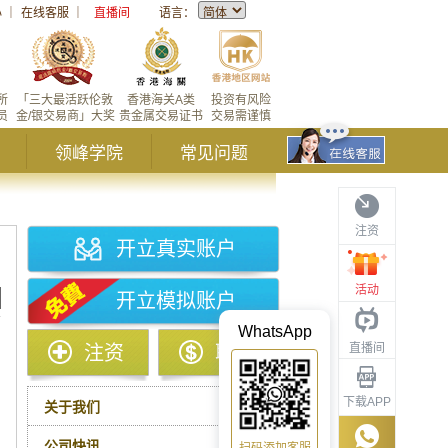
心
｜
在线客服
｜
直播间
语言：
所
「三大最活跃伦敦
香港海关A类
投资有风险
员
金/银交易商」大奖
贵金属交易证书
交易需谨慎
领峰学院
常见问题
注资
开立真实账户
活动
开立模拟账户
WhatsApp
直播间
注资
取款
下载APP
关于我们
公司快讯