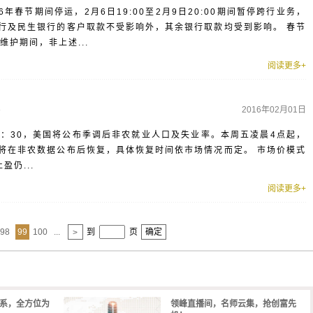
年春节期间停运，2月6日19:00至2月9日20:00期间暂停跨行业务，
行及民生银行的客户取款不受影响外，其余银行取款均受到影响。 春节
护期间，非上述...
阅读更多+
2016年02月01日
价
21：30，美国将公布季调后非农就业人口及失业率。本周五凌晨4点起，
将在非农数据公布后恢复，具体恢复时间依市场情况而定。 市场价模式
盈仍...
阅读更多+
98
99
100
...
到
页
确定
>
体系，全方位为
领峰直播间，名师云集，抢创富先