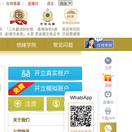
心
｜
在线客服
｜
直播间
语言：
所
「三大最活跃伦敦
香港海关A类
投资有风险
员
金/银交易商」大奖
贵金属交易证书
交易需谨慎
领峰学院
常见问题
注资
开立真实账户
活动
开立模拟账户
WhatsApp
直播间
注资
取款
下载APP
关于我们
公司快讯