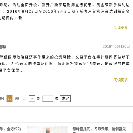
活动。活动全面升级，新开户独享理财周星级优惠。黄金级新手福利达
元。2016年6月22日至2016年7月2日期间新客户首笔注资达到指定金
期间内，新...
阅读更多+
2016年06月20日
调整
降低国际政治经济事件带来的投资风险，交易平台在事件期间将做以下
00%。 2.伦敦金的挂单及止损止盈距离将提高至15美元，伦敦银的挂单
平台保留...
阅读更多+
94
95
96
...
到
页
确定
>
体系，全方位为
领峰直播间，名师云集，抢创富先