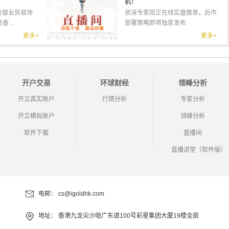
机！
金银业贸易场
资深专家现正在线实盘做单，后市
...
部署策略即将独家发布
更多+
更多+
开户交易
环球财经
领峰分析
开立真实账户
行情分析
专家分析
开立模拟账户
领峰分析
软件下载
直播间
直播讲堂（软件版）
电邮：
cs@igoldhk.com
地址：
香港九龙尖沙咀广东道100号彩星集团大厦19楼全层