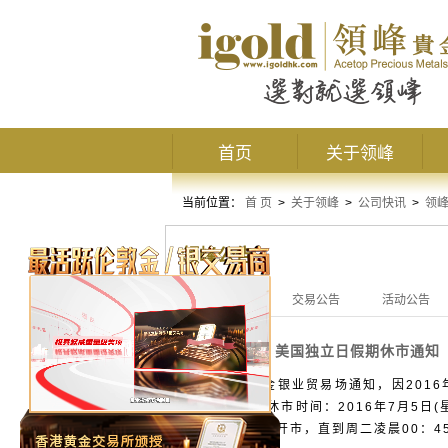
首页
关于领峰
当前位置：
首 页
>
关于领峰
>
公司快讯
>
领
领峰公告
全部公告
交易公告
活动公告
美国独立日假期休市通知
交易公告
兹收到香港金银业贸易场通知，因2016
休市时段： 休市时间：2016年7月5日(星
钟。周一正常开市，直到周二凌晨00：45