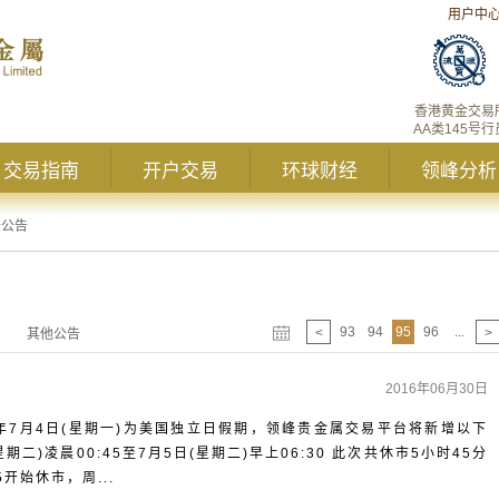
用户中
香港黄金交易
AA类145号行
交易指南
开户交易
环球财经
领峰分析
峰公告
93
94
95
96
...
<
>
其他公告
2016年06月30日
年7月4日(星期一)为美国独立日假期，领峰贵金属交易平台将新增以下
期二)凌晨00:45至7月5日(星期二)早上06:30 此次共休市5小时45分
开始休市，周...