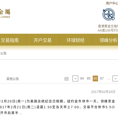
用户中
香港黄金交易
AA类145号行
交易指南
开户交易
环球财经
领峰分析
峰公告
84
85
86
87
...
<
>
其他公告
2017年02月16日
年2月20日(周一)为美国总统纪念日假期，纽约金市休市一天，领峰贵金
7年2月21日(周二)凌晨1:30至当天早上7:00，交易平台休市5.5小
市后首半...