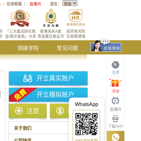
心
｜
在线客服
｜
直播间
语言：
所
「三大最活跃伦敦
香港海关A类
投资有风险
员
金/银交易商」大奖
贵金属交易证书
交易需谨慎
领峰学院
常见问题
注资
开立真实账户
活动
开立模拟账户
WhatsApp
直播间
注资
取款
下载APP
关于我们
公司快讯