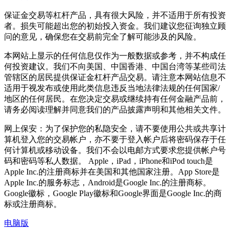
保证金交易等杠杆产品，具有很大风险，并不适用于所有投资
者。损失可能超出您的初始投入资金。我们建议您征询独立顾
问的意见，确保您在交易前完全了解可能涉及的风险。
本网站上显示的任何信息仅作为一般数据或参考，并不构成任
何投资建议。我们不向美国、中国香港、中国台湾等某些司法
管辖区的居民提供保证金杠杆产品交易。请注意本网站信息不
适用于视发布或使用此类信息违反当地法律法规的任何国家/
地区的任何居民。在您决定交易或继续持有任何金融产品前，
请务必阅读理解并同意我们的产品披露声明和其他相关文件。
网上保安：为了保护您的私隐安全，请不要使用公共或共享计
算机登入您的交易帐户，亦不要于登入帐户后将密码保存于任
何计算机或移动设备。我们不会以电邮方式要求您提供帐户号
码和密码等私人数据。 Apple，iPad，iPhone和iPod touch是
Apple Inc.的注册商标并在美国和其他国家注册。App Store是
Apple Inc.的服务标志，Android是Google Inc.的注册商标。
Google徽标，Google Play徽标和Google界面是Google Inc.的商
标或注册商标。
电脑版