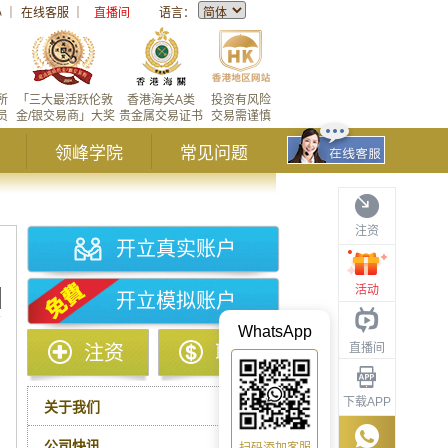
心
｜
在线客服
｜
直播间
语言：
所
「三大最活跃伦敦
香港海关A类
投资有风险
员
金/银交易商」大奖
贵金属交易证书
交易需谨慎
领峰学院
常见问题
注资
开立真实账户
活动
开立模拟账户
WhatsApp
直播间
注资
取款
下载APP
关于我们
公司快讯