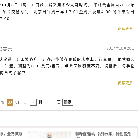
年11月6日（周一）开始，将采用冬令交易时间。 领峰贵金属自2017年
 冬令交易时间：北京时间周一早上7:01至周六凌晨4:00 冬令结算时
0 ...
阅读更多+
2017年10月20日
3美元
决定进一步回馈客户，让客户能够在更低的成本上进行交易。 伦敦银交
（周一）起，调整为0.03美元/盎司，点差回赠额度不变。调整后，每手伦
节约了客户...
阅读更多+
79
80
81
...
到
页
确定
>
体系，全方位为
领峰直播间，名师云集，抢创富先