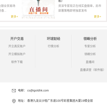
机！
金银业贸易场
资深专家现正在线实盘做单，后市
...
部署策略即将独家发布
更多+
更多+
开户交易
环球财经
领峰分析
开立真实账户
行情分析
专家分析
开立模拟账户
领峰分析
软件下载
直播间
直播讲堂（软件版）
电邮：
cs@igoldhk.com
地址：
香港九龙尖沙咀广东道100号彩星集团大厦19楼全层