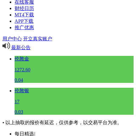
在线客服
财经日历
MT4下载
APP下载
推广优惠
用户中心
开立真实账户
最新公告
伦敦金
1272.60
0.04
伦敦银
17
0.03
• 以上抽取的报价有延迟，仅供参考，以交易平台为准。
每日精选
|