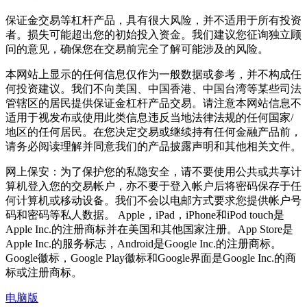
保证金交易等杠杆产品，具有很大风险，并不适用于所有投资
者。损失可能超出您的初始投入资金。我们建议您征询独立顾
问的意见，确保您在交易前完全了解可能涉及的风险。
本网站上显示的任何信息仅作为一般数据或参考，并不构成任
何投资建议。我们不向美国、中国香港、中国台湾等某些司法
管辖区的居民提供保证金杠杆产品交易。请注意本网站信息不
适用于视发布或使用此类信息违反当地法律法规的任何国家/
地区的任何居民。在您决定交易或继续持有任何金融产品前，
请务必阅读理解并同意我们的产品披露声明和其他相关文件。
网上保安：为了保护您的私隐安全，请不要使用公共或共享计
算机登入您的交易帐户，亦不要于登入帐户后将密码保存于任
何计算机或移动设备。我们不会以电邮方式要求您提供帐户号
码和密码等私人数据。 Apple，iPad，iPhone和iPod touch是
Apple Inc.的注册商标并在美国和其他国家注册。App Store是
Apple Inc.的服务标志，Android是Google Inc.的注册商标。
Google徽标，Google Play徽标和Google界面是Google Inc.的商
标或注册商标。
电脑版