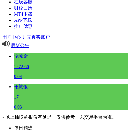
在线客服
财经日历
MT4下载
APP下载
推广优惠
用户中心
开立真实账户
最新公告
伦敦金
1272.60
0.04
伦敦银
17
0.03
• 以上抽取的报价有延迟，仅供参考，以交易平台为准。
每日精选
|