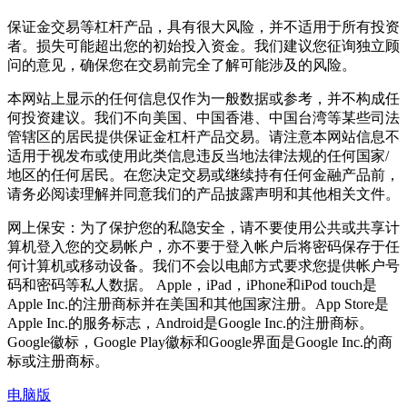
保证金交易等杠杆产品，具有很大风险，并不适用于所有投资
者。损失可能超出您的初始投入资金。我们建议您征询独立顾
问的意见，确保您在交易前完全了解可能涉及的风险。
本网站上显示的任何信息仅作为一般数据或参考，并不构成任
何投资建议。我们不向美国、中国香港、中国台湾等某些司法
管辖区的居民提供保证金杠杆产品交易。请注意本网站信息不
适用于视发布或使用此类信息违反当地法律法规的任何国家/
地区的任何居民。在您决定交易或继续持有任何金融产品前，
请务必阅读理解并同意我们的产品披露声明和其他相关文件。
网上保安：为了保护您的私隐安全，请不要使用公共或共享计
算机登入您的交易帐户，亦不要于登入帐户后将密码保存于任
何计算机或移动设备。我们不会以电邮方式要求您提供帐户号
码和密码等私人数据。 Apple，iPad，iPhone和iPod touch是
Apple Inc.的注册商标并在美国和其他国家注册。App Store是
Apple Inc.的服务标志，Android是Google Inc.的注册商标。
Google徽标，Google Play徽标和Google界面是Google Inc.的商
标或注册商标。
电脑版