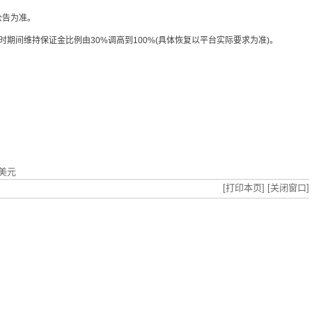
公告为准。
期间维持保证金比例由30%调高到100%(具体恢复以平台实际要求为准)。
美元
[打印本页]
[关闭窗口]