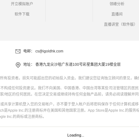
开立模拟账户
领峰分析
软件下载
直播间
直播讲堂（软件版）
电邮：
cs@igoldhk.com
地址：
香港九龙尖沙咀广东道100号彩星集团大厦19楼全层
所有投资者。损失可能超出您的初始投入资金。我们建议您征询独立顾问的意见，确
并不构成任何投资建议。我们不向美国、中国香港、中国台湾等某些司法管辖区的居民
家/地区的任何居民。在您决定交易或继续持有任何金融产品前，请务必阅读理解并
共或共享计算机登入您的交易帐户，亦不要于登入帐户后将密码保存于任何计算机或移
uch是Apple Inc.的注册商标并在美国和其他国家注册。App Store是Apple Inc.的服务标
oogle Inc.的商标或注册商标。
Loading...