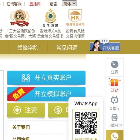
心
｜
在线客服
｜
直播间
语言：
所
「三大最活跃伦敦
香港海关A类
投资有风险
员
金/银交易商」大奖
贵金属交易证书
交易需谨慎
领峰学院
常见问题
注资
开立真实账户
活动
开立模拟账户
WhatsApp
直播间
注资
取款
下载APP
关于我们
公司快讯