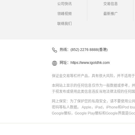
公司快讯
交易信息
领峰视频
最新推广
联络我们
热线：(852) 2276 8888(香港)
网址：
https://www.igoldhk.com
保证金交易等杠杆产品，具有很大风险，并不适用于
本网站上显示的任何信息仅作为一般数据或参考，
于视发布或使用此类信息违反当地法律法规的任何国
网上保安：为了保护您的私隐安全，请不要使用公
密码等私人数据。 Apple，iPad，iPhone和iPod to
Google徽标，Google Play徽标和Google界面是G