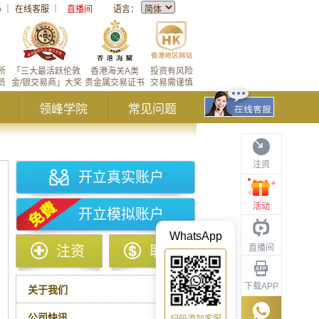
心
｜
在线客服
｜
直播间
语言：
所
「三大最活跃伦敦
香港海关A类
投资有风险
员
金/银交易商」大奖
贵金属交易证书
交易需谨慎
领峰学院
常见问题
注资
开立真实账户
活动
开立模拟账户
WhatsApp
直播间
注资
取款
下载APP
关于我们
公司快讯