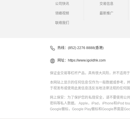
公司快讯
交易信息
领峰视频
最新推广
联络我们
热线：(852) 2276 8888(香港)
网址：
https://www.igoldhk.com
保证金交易等杠杆产品，具有很大风险，并不适用于
本网站上显示的任何信息仅作为一般数据或参考，
于视发布或使用此类信息违反当地法律法规的任何国
网上保安：为了保护您的私隐安全，请不要使用公
密码等私人数据。 Apple，iPad，iPhone和iPod to
Google徽标，Google Play徽标和Google界面是G