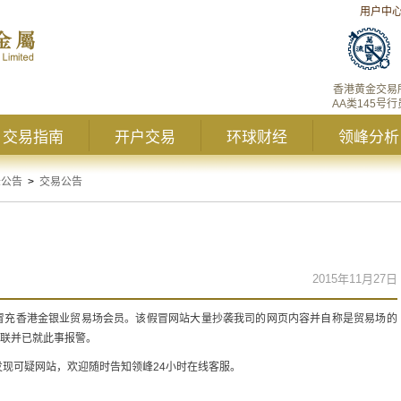
用户中
香港黄金交易
AA类145号行
交易指南
开户交易
环球财经
领峰分析
峰公告
>
交易公告
2015年11月27日
冒充香港金银业贸易场会员。该假冒网站大量抄袭我司的网页内容并自称是贸易场的
关联并已就此事报警。
现可疑网站，欢迎随时告知领峰24小时在线客服。