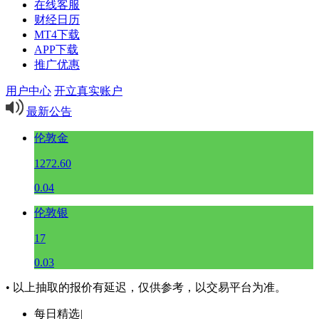
在线客服
财经日历
MT4下载
APP下载
推广优惠
用户中心
开立真实账户
最新公告
伦敦金
1272.60
0.04
伦敦银
17
0.03
• 以上抽取的报价有延迟，仅供参考，以交易平台为准。
每日精选
|