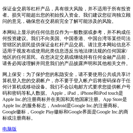
保证金交易等杠杆产品，具有很大风险，并不适用于所有投资
者。损失可能超出您的初始投入资金。我们建议您征询独立顾
问的意见，确保您在交易前完全了解可能涉及的风险。
本网站上显示的任何信息仅作为一般数据或参考，并不构成任
何投资建议。我们不向美国、中国香港、中国台湾等某些司法
管辖区的居民提供保证金杠杆产品交易。请注意本网站信息不
适用于视发布或使用此类信息违反当地法律法规的任何国家/
地区的任何居民。在您决定交易或继续持有任何金融产品前，
请务必阅读理解并同意我们的产品披露声明和其他相关文件。
网上保安：为了保护您的私隐安全，请不要使用公共或共享计
算机登入您的交易帐户，亦不要于登入帐户后将密码保存于任
何计算机或移动设备。我们不会以电邮方式要求您提供帐户号
码和密码等私人数据。 Apple，iPad，iPhone和iPod touch是
Apple Inc.的注册商标并在美国和其他国家注册。App Store是
Apple Inc.的服务标志，Android是Google Inc.的注册商标。
Google徽标，Google Play徽标和Google界面是Google Inc.的商
标或注册商标。
电脑版