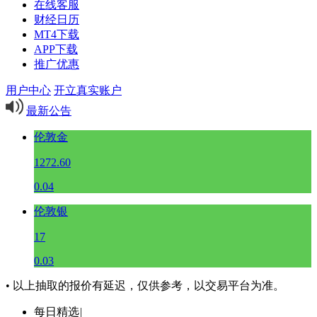
在线客服
财经日历
MT4下载
APP下载
推广优惠
用户中心
开立真实账户
最新公告
伦敦金
1272.60
0.04
伦敦银
17
0.03
• 以上抽取的报价有延迟，仅供参考，以交易平台为准。
每日精选
|