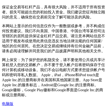
保证金交易等杠杆产品，具有很大风险，并不适用于所有投资
者。损失可能超出您的初始投入资金。我们建议您征询独立顾
问的意见，确保您在交易前完全了解可能涉及的风险。
本网站上显示的任何信息仅作为一般数据或参考，并不构成任
何投资建议。我们不向美国、中国香港、中国台湾等某些司法
管辖区的居民提供保证金杠杆产品交易。请注意本网站信息不
适用于视发布或使用此类信息违反当地法律法规的任何国家/
地区的任何居民。在您决定交易或继续持有任何金融产品前，
请务必阅读理解并同意我们的产品披露声明和其他相关文件。
网上保安：为了保护您的私隐安全，请不要使用公共或共享计
算机登入您的交易帐户，亦不要于登入帐户后将密码保存于任
何计算机或移动设备。我们不会以电邮方式要求您提供帐户号
码和密码等私人数据。 Apple，iPad，iPhone和iPod touch是
Apple Inc.的注册商标并在美国和其他国家注册。App Store是
Apple Inc.的服务标志，Android是Google Inc.的注册商标。
Google徽标，Google Play徽标和Google界面是Google Inc.的商
标或注册商标。
电脑版