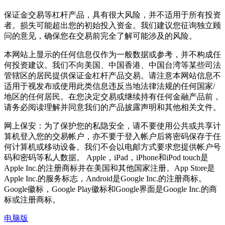
保证金交易等杠杆产品，具有很大风险，并不适用于所有投资
者。损失可能超出您的初始投入资金。我们建议您征询独立顾
问的意见，确保您在交易前完全了解可能涉及的风险。
本网站上显示的任何信息仅作为一般数据或参考，并不构成任
何投资建议。我们不向美国、中国香港、中国台湾等某些司法
管辖区的居民提供保证金杠杆产品交易。请注意本网站信息不
适用于视发布或使用此类信息违反当地法律法规的任何国家/
地区的任何居民。在您决定交易或继续持有任何金融产品前，
请务必阅读理解并同意我们的产品披露声明和其他相关文件。
网上保安：为了保护您的私隐安全，请不要使用公共或共享计
算机登入您的交易帐户，亦不要于登入帐户后将密码保存于任
何计算机或移动设备。我们不会以电邮方式要求您提供帐户号
码和密码等私人数据。 Apple，iPad，iPhone和iPod touch是
Apple Inc.的注册商标并在美国和其他国家注册。App Store是
Apple Inc.的服务标志，Android是Google Inc.的注册商标。
Google徽标，Google Play徽标和Google界面是Google Inc.的商
标或注册商标。
电脑版