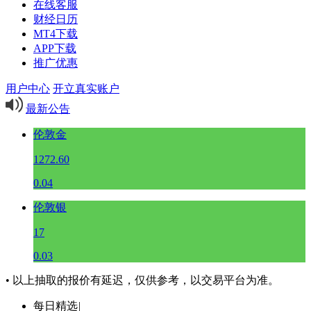
在线客服
财经日历
MT4下载
APP下载
推广优惠
用户中心
开立真实账户
最新公告
伦敦金
1272.60
0.04
伦敦银
17
0.03
• 以上抽取的报价有延迟，仅供参考，以交易平台为准。
每日精选
|