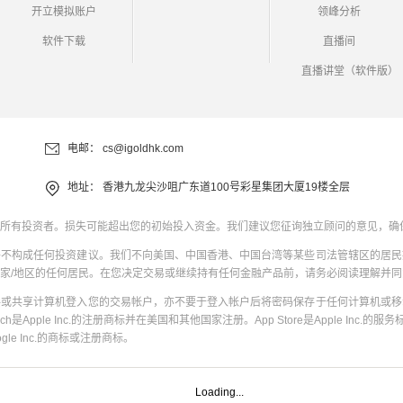
开立模拟账户
领峰分析
软件下载
直播间
直播讲堂（软件版）
电邮：
cs@igoldhk.com
地址：
香港九龙尖沙咀广东道100号彩星集团大厦19楼全层
所有投资者。损失可能超出您的初始投入资金。我们建议您征询独立顾问的意见，确
并不构成任何投资建议。我们不向美国、中国香港、中国台湾等某些司法管辖区的居民
家/地区的任何居民。在您决定交易或继续持有任何金融产品前，请务必阅读理解并
共或共享计算机登入您的交易帐户，亦不要于登入帐户后将密码保存于任何计算机或移
uch是Apple Inc.的注册商标并在美国和其他国家注册。App Store是Apple Inc.的服务标
oogle Inc.的商标或注册商标。
Loading...