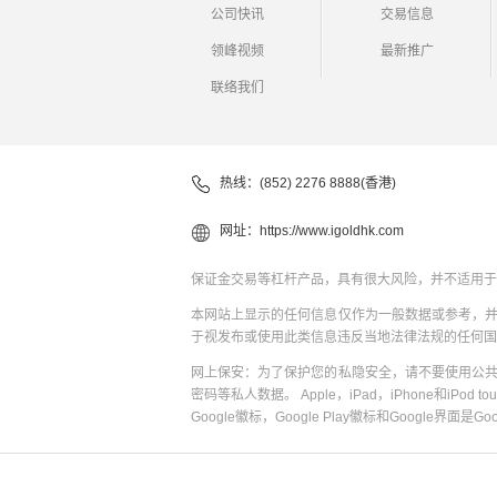
公司快讯
交易信息
领峰视频
最新推广
联络我们
热线：(852) 2276 8888(香港)
网址：
https://www.igoldhk.com
保证金交易等杠杆产品，具有很大风险，并不适用于
本网站上显示的任何信息仅作为一般数据或参考，
于视发布或使用此类信息违反当地法律法规的任何国
网上保安：为了保护您的私隐安全，请不要使用公
密码等私人数据。 Apple，iPad，iPhone和iPod to
Google徽标，Google Play徽标和Google界面是G