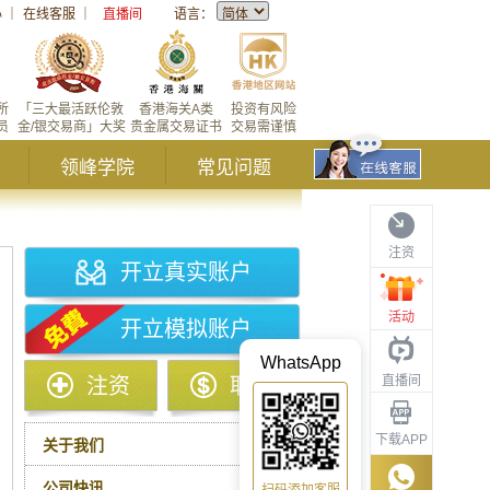
心
｜
在线客服
｜
直播间
语言：
所
「三大最活跃伦敦
香港海关A类
投资有风险
员
金/银交易商」大奖
贵金属交易证书
交易需谨慎
领峰学院
常见问题
注资
开立真实账户
活动
开立模拟账户
WhatsApp
直播间
注资
取款
下载APP
关于我们
公司快讯