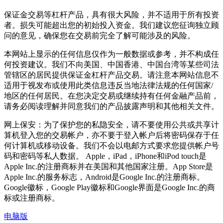
保证金交易等杠杆产品，具有很大风险，并不适用于所有投资
者。损失可能超出您的初始投入资金。我们建议您征询独立顾
问的意见，确保您在交易前完全了解可能涉及的风险。
本网站上显示的任何信息仅作为一般数据或参考，并不构成任
何投资建议。我们不向美国、中国香港、中国台湾等某些司法
管辖区的居民提供保证金杠杆产品交易。请注意本网站信息不
适用于视发布或使用此类信息违反当地法律法规的任何国家/
地区的任何居民。在您决定交易或继续持有任何金融产品前，
请务必阅读理解并同意我们的产品披露声明和其他相关文件。
网上保安：为了保护您的私隐安全，请不要使用公共或共享计
算机登入您的交易帐户，亦不要于登入帐户后将密码保存于任
何计算机或移动设备。我们不会以电邮方式要求您提供帐户号
码和密码等私人数据。 Apple，iPad，iPhone和iPod touch是
Apple Inc.的注册商标并在美国和其他国家注册。App Store是
Apple Inc.的服务标志，Android是Google Inc.的注册商标。
Google徽标，Google Play徽标和Google界面是Google Inc.的商
标或注册商标。
电脑版