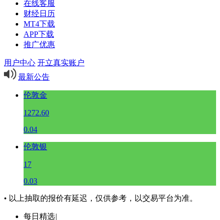
在线客服
财经日历
MT4下载
APP下载
推广优惠
用户中心
开立真实账户
最新公告
伦敦金
1272.60
0.04
伦敦银
17
0.03
• 以上抽取的报价有延迟，仅供参考，以交易平台为准。
每日精选
|