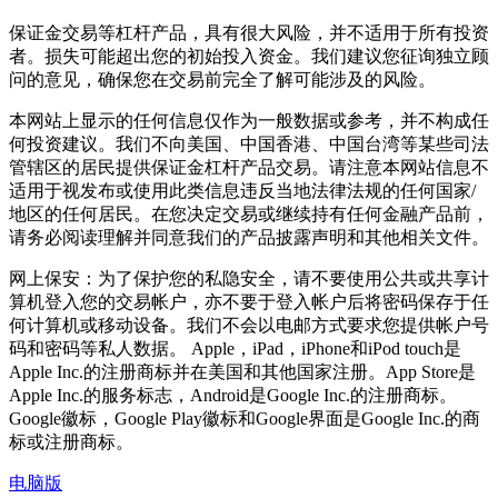
保证金交易等杠杆产品，具有很大风险，并不适用于所有投资
者。损失可能超出您的初始投入资金。我们建议您征询独立顾
问的意见，确保您在交易前完全了解可能涉及的风险。
本网站上显示的任何信息仅作为一般数据或参考，并不构成任
何投资建议。我们不向美国、中国香港、中国台湾等某些司法
管辖区的居民提供保证金杠杆产品交易。请注意本网站信息不
适用于视发布或使用此类信息违反当地法律法规的任何国家/
地区的任何居民。在您决定交易或继续持有任何金融产品前，
请务必阅读理解并同意我们的产品披露声明和其他相关文件。
网上保安：为了保护您的私隐安全，请不要使用公共或共享计
算机登入您的交易帐户，亦不要于登入帐户后将密码保存于任
何计算机或移动设备。我们不会以电邮方式要求您提供帐户号
码和密码等私人数据。 Apple，iPad，iPhone和iPod touch是
Apple Inc.的注册商标并在美国和其他国家注册。App Store是
Apple Inc.的服务标志，Android是Google Inc.的注册商标。
Google徽标，Google Play徽标和Google界面是Google Inc.的商
标或注册商标。
电脑版