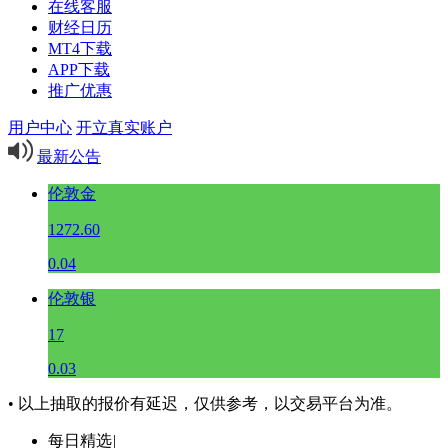
在线客服
财经日历
MT4下载
APP下载
推广优惠
用户中心
开立真实账户
最新公告
伦敦金
1272.60
0.04
伦敦银
17
0.03
• 以上抽取的报价有延迟，仅供参考，以交易平台为准。
每日精选
|