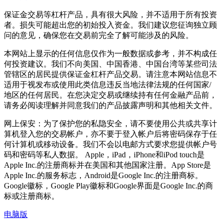
保证金交易等杠杆产品，具有很大风险，并不适用于所有投资
者。损失可能超出您的初始投入资金。我们建议您征询独立顾
问的意见，确保您在交易前完全了解可能涉及的风险。
本网站上显示的任何信息仅作为一般数据或参考，并不构成任
何投资建议。我们不向美国、中国香港、中国台湾等某些司法
管辖区的居民提供保证金杠杆产品交易。请注意本网站信息不
适用于视发布或使用此类信息违反当地法律法规的任何国家/
地区的任何居民。在您决定交易或继续持有任何金融产品前，
请务必阅读理解并同意我们的产品披露声明和其他相关文件。
网上保安：为了保护您的私隐安全，请不要使用公共或共享计
算机登入您的交易帐户，亦不要于登入帐户后将密码保存于任
何计算机或移动设备。我们不会以电邮方式要求您提供帐户号
码和密码等私人数据。 Apple，iPad，iPhone和iPod touch是
Apple Inc.的注册商标并在美国和其他国家注册。App Store是
Apple Inc.的服务标志，Android是Google Inc.的注册商标。
Google徽标，Google Play徽标和Google界面是Google Inc.的商
标或注册商标。
电脑版