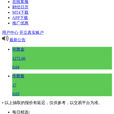
在线客服
财经日历
MT4下载
APP下载
推广优惠
用户中心
开立真实账户
最新公告
伦敦金
1272.60
0.04
伦敦银
17
0.03
• 以上抽取的报价有延迟，仅供参考，以交易平台为准。
每日精选
|