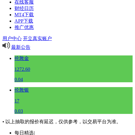
在线客服
财经日历
MT4下载
APP下载
推广优惠
用户中心
开立真实账户
最新公告
伦敦金
1272.60
0.04
伦敦银
17
0.03
• 以上抽取的报价有延迟，仅供参考，以交易平台为准。
每日精选
|