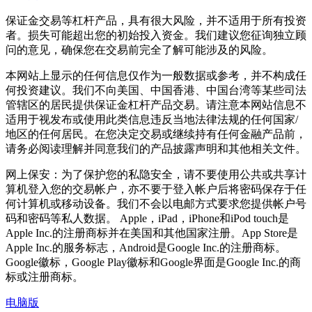
保证金交易等杠杆产品，具有很大风险，并不适用于所有投资
者。损失可能超出您的初始投入资金。我们建议您征询独立顾
问的意见，确保您在交易前完全了解可能涉及的风险。
本网站上显示的任何信息仅作为一般数据或参考，并不构成任
何投资建议。我们不向美国、中国香港、中国台湾等某些司法
管辖区的居民提供保证金杠杆产品交易。请注意本网站信息不
适用于视发布或使用此类信息违反当地法律法规的任何国家/
地区的任何居民。在您决定交易或继续持有任何金融产品前，
请务必阅读理解并同意我们的产品披露声明和其他相关文件。
网上保安：为了保护您的私隐安全，请不要使用公共或共享计
算机登入您的交易帐户，亦不要于登入帐户后将密码保存于任
何计算机或移动设备。我们不会以电邮方式要求您提供帐户号
码和密码等私人数据。 Apple，iPad，iPhone和iPod touch是
Apple Inc.的注册商标并在美国和其他国家注册。App Store是
Apple Inc.的服务标志，Android是Google Inc.的注册商标。
Google徽标，Google Play徽标和Google界面是Google Inc.的商
标或注册商标。
电脑版