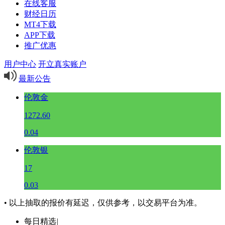
在线客服
财经日历
MT4下载
APP下载
推广优惠
用户中心
开立真实账户
最新公告
伦敦金
1272.60
0.04
伦敦银
17
0.03
• 以上抽取的报价有延迟，仅供参考，以交易平台为准。
每日精选
|