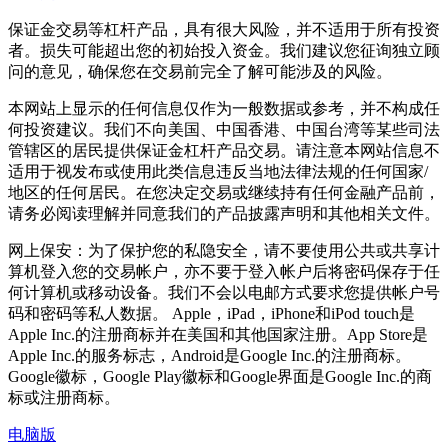
保证金交易等杠杆产品，具有很大风险，并不适用于所有投资
者。损失可能超出您的初始投入资金。我们建议您征询独立顾
问的意见，确保您在交易前完全了解可能涉及的风险。
本网站上显示的任何信息仅作为一般数据或参考，并不构成任
何投资建议。我们不向美国、中国香港、中国台湾等某些司法
管辖区的居民提供保证金杠杆产品交易。请注意本网站信息不
适用于视发布或使用此类信息违反当地法律法规的任何国家/
地区的任何居民。在您决定交易或继续持有任何金融产品前，
请务必阅读理解并同意我们的产品披露声明和其他相关文件。
网上保安：为了保护您的私隐安全，请不要使用公共或共享计
算机登入您的交易帐户，亦不要于登入帐户后将密码保存于任
何计算机或移动设备。我们不会以电邮方式要求您提供帐户号
码和密码等私人数据。 Apple，iPad，iPhone和iPod touch是
Apple Inc.的注册商标并在美国和其他国家注册。App Store是
Apple Inc.的服务标志，Android是Google Inc.的注册商标。
Google徽标，Google Play徽标和Google界面是Google Inc.的商
标或注册商标。
电脑版