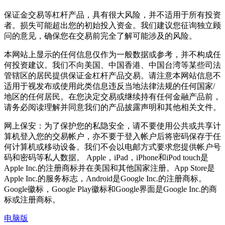
保证金交易等杠杆产品，具有很大风险，并不适用于所有投资
者。损失可能超出您的初始投入资金。我们建议您征询独立顾
问的意见，确保您在交易前完全了解可能涉及的风险。
本网站上显示的任何信息仅作为一般数据或参考，并不构成任
何投资建议。我们不向美国、中国香港、中国台湾等某些司法
管辖区的居民提供保证金杠杆产品交易。请注意本网站信息不
适用于视发布或使用此类信息违反当地法律法规的任何国家/
地区的任何居民。在您决定交易或继续持有任何金融产品前，
请务必阅读理解并同意我们的产品披露声明和其他相关文件。
网上保安：为了保护您的私隐安全，请不要使用公共或共享计
算机登入您的交易帐户，亦不要于登入帐户后将密码保存于任
何计算机或移动设备。我们不会以电邮方式要求您提供帐户号
码和密码等私人数据。 Apple，iPad，iPhone和iPod touch是
Apple Inc.的注册商标并在美国和其他国家注册。App Store是
Apple Inc.的服务标志，Android是Google Inc.的注册商标。
Google徽标，Google Play徽标和Google界面是Google Inc.的商
标或注册商标。
电脑版