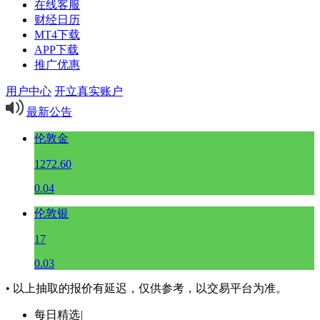
在线客服
财经日历
MT4下载
APP下载
推广优惠
用户中心
开立真实账户
最新公告
伦敦金
1272.60
0.04
伦敦银
17
0.03
• 以上抽取的报价有延迟，仅供参考，以交易平台为准。
每日精选
|