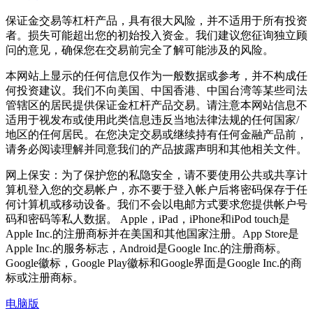
保证金交易等杠杆产品，具有很大风险，并不适用于所有投资
者。损失可能超出您的初始投入资金。我们建议您征询独立顾
问的意见，确保您在交易前完全了解可能涉及的风险。
本网站上显示的任何信息仅作为一般数据或参考，并不构成任
何投资建议。我们不向美国、中国香港、中国台湾等某些司法
管辖区的居民提供保证金杠杆产品交易。请注意本网站信息不
适用于视发布或使用此类信息违反当地法律法规的任何国家/
地区的任何居民。在您决定交易或继续持有任何金融产品前，
请务必阅读理解并同意我们的产品披露声明和其他相关文件。
网上保安：为了保护您的私隐安全，请不要使用公共或共享计
算机登入您的交易帐户，亦不要于登入帐户后将密码保存于任
何计算机或移动设备。我们不会以电邮方式要求您提供帐户号
码和密码等私人数据。 Apple，iPad，iPhone和iPod touch是
Apple Inc.的注册商标并在美国和其他国家注册。App Store是
Apple Inc.的服务标志，Android是Google Inc.的注册商标。
Google徽标，Google Play徽标和Google界面是Google Inc.的商
标或注册商标。
电脑版