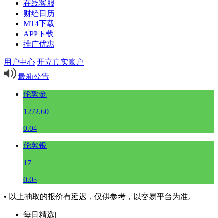
在线客服
财经日历
MT4下载
APP下载
推广优惠
用户中心
开立真实账户
最新公告
伦敦金
1272.60
0.04
伦敦银
17
0.03
• 以上抽取的报价有延迟，仅供参考，以交易平台为准。
每日精选
|