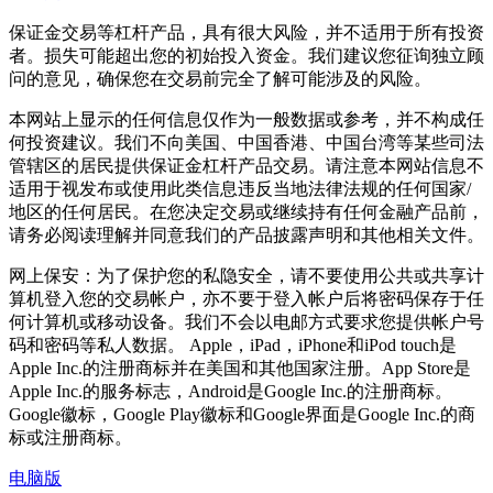
保证金交易等杠杆产品，具有很大风险，并不适用于所有投资
者。损失可能超出您的初始投入资金。我们建议您征询独立顾
问的意见，确保您在交易前完全了解可能涉及的风险。
本网站上显示的任何信息仅作为一般数据或参考，并不构成任
何投资建议。我们不向美国、中国香港、中国台湾等某些司法
管辖区的居民提供保证金杠杆产品交易。请注意本网站信息不
适用于视发布或使用此类信息违反当地法律法规的任何国家/
地区的任何居民。在您决定交易或继续持有任何金融产品前，
请务必阅读理解并同意我们的产品披露声明和其他相关文件。
网上保安：为了保护您的私隐安全，请不要使用公共或共享计
算机登入您的交易帐户，亦不要于登入帐户后将密码保存于任
何计算机或移动设备。我们不会以电邮方式要求您提供帐户号
码和密码等私人数据。 Apple，iPad，iPhone和iPod touch是
Apple Inc.的注册商标并在美国和其他国家注册。App Store是
Apple Inc.的服务标志，Android是Google Inc.的注册商标。
Google徽标，Google Play徽标和Google界面是Google Inc.的商
标或注册商标。
电脑版