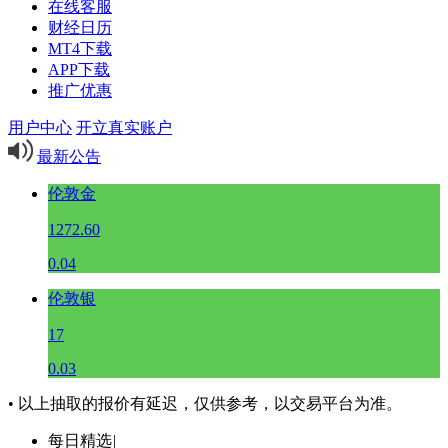
在线客服
财经日历
MT4下载
APP下载
推广优惠
用户中心
开立真实账户
最新公告
伦敦金
1272.60
0.04
伦敦银
17
0.03
• 以上抽取的报价有延迟，仅供参考，以交易平台为准。
每日精选
|