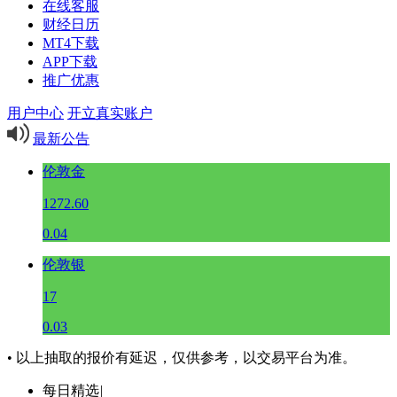
在线客服
财经日历
MT4下载
APP下载
推广优惠
用户中心
开立真实账户
最新公告
伦敦金
1272.60
0.04
伦敦银
17
0.03
• 以上抽取的报价有延迟，仅供参考，以交易平台为准。
每日精选
|