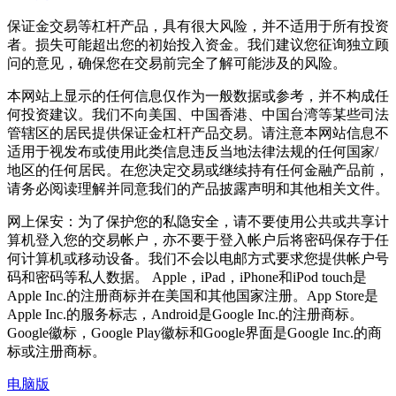
保证金交易等杠杆产品，具有很大风险，并不适用于所有投资
者。损失可能超出您的初始投入资金。我们建议您征询独立顾
问的意见，确保您在交易前完全了解可能涉及的风险。
本网站上显示的任何信息仅作为一般数据或参考，并不构成任
何投资建议。我们不向美国、中国香港、中国台湾等某些司法
管辖区的居民提供保证金杠杆产品交易。请注意本网站信息不
适用于视发布或使用此类信息违反当地法律法规的任何国家/
地区的任何居民。在您决定交易或继续持有任何金融产品前，
请务必阅读理解并同意我们的产品披露声明和其他相关文件。
网上保安：为了保护您的私隐安全，请不要使用公共或共享计
算机登入您的交易帐户，亦不要于登入帐户后将密码保存于任
何计算机或移动设备。我们不会以电邮方式要求您提供帐户号
码和密码等私人数据。 Apple，iPad，iPhone和iPod touch是
Apple Inc.的注册商标并在美国和其他国家注册。App Store是
Apple Inc.的服务标志，Android是Google Inc.的注册商标。
Google徽标，Google Play徽标和Google界面是Google Inc.的商
标或注册商标。
电脑版