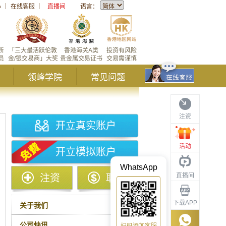
心
｜
在线客服
｜
直播间
语言：
所
「三大最活跃伦敦
香港海关A类
投资有风险
员
金/银交易商」大奖
贵金属交易证书
交易需谨慎
领峰学院
常见问题
注资
开立真实账户
活动
开立模拟账户
WhatsApp
直播间
注资
取款
下载APP
关于我们
公司快讯