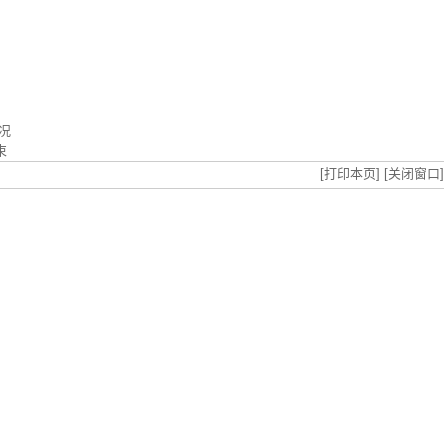
况
束
[打印本页]
[关闭窗口]