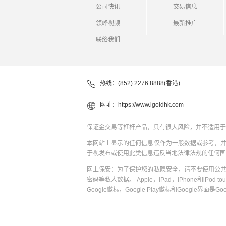
公司快讯
交易信息
领峰视频
最新推广
联络我们
热线：(852) 2276 8888(香港)
网址：
https://www.igoldhk.com
保证金交易等杠杆产品，具有很大风险，并不适用于
本网站上显示的任何信息仅作为一般数据或参考，
于视发布或使用此类信息违反当地法律法规的任何国
网上保安：为了保护您的私隐安全，请不要使用公
密码等私人数据。 Apple，iPad，iPhone和iPod to
Google徽标，Google Play徽标和Google界面是G