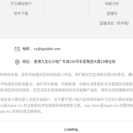
开立模拟账户
领峰分析
软件下载
直播间
直播讲堂（软件版）
电邮：
cs@igoldhk.com
地址：
香港九龙尖沙咀广东道100号彩星集团大厦19楼全层
所有投资者。损失可能超出您的初始投入资金。我们建议您征询独立顾问的意见，确
并不构成任何投资建议。我们不向美国、中国香港、中国台湾等某些司法管辖区的居民
家/地区的任何居民。在您决定交易或继续持有任何金融产品前，请务必阅读理解并
共或共享计算机登入您的交易帐户，亦不要于登入帐户后将密码保存于任何计算机或移
uch是Apple Inc.的注册商标并在美国和其他国家注册。App Store是Apple Inc.的服务标
oogle Inc.的商标或注册商标。
Loading...