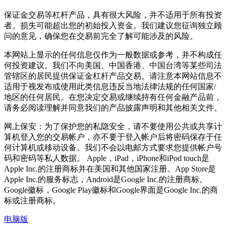
保证金交易等杠杆产品，具有很大风险，并不适用于所有投资
者。损失可能超出您的初始投入资金。我们建议您征询独立顾
问的意见，确保您在交易前完全了解可能涉及的风险。
本网站上显示的任何信息仅作为一般数据或参考，并不构成任
何投资建议。我们不向美国、中国香港、中国台湾等某些司法
管辖区的居民提供保证金杠杆产品交易。请注意本网站信息不
适用于视发布或使用此类信息违反当地法律法规的任何国家/
地区的任何居民。在您决定交易或继续持有任何金融产品前，
请务必阅读理解并同意我们的产品披露声明和其他相关文件。
网上保安：为了保护您的私隐安全，请不要使用公共或共享计
算机登入您的交易帐户，亦不要于登入帐户后将密码保存于任
何计算机或移动设备。我们不会以电邮方式要求您提供帐户号
码和密码等私人数据。 Apple，iPad，iPhone和iPod touch是
Apple Inc.的注册商标并在美国和其他国家注册。App Store是
Apple Inc.的服务标志，Android是Google Inc.的注册商标。
Google徽标，Google Play徽标和Google界面是Google Inc.的商
标或注册商标。
电脑版