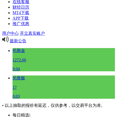
在线客服
财经日历
MT4下载
APP下载
推广优惠
用户中心
开立真实账户
最新公告
伦敦金
1272.60
0.04
伦敦银
17
0.03
• 以上抽取的报价有延迟，仅供参考，以交易平台为准。
每日精选
|