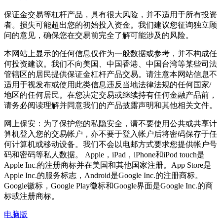
保证金交易等杠杆产品，具有很大风险，并不适用于所有投资
者。损失可能超出您的初始投入资金。我们建议您征询独立顾
问的意见，确保您在交易前完全了解可能涉及的风险。
本网站上显示的任何信息仅作为一般数据或参考，并不构成任
何投资建议。我们不向美国、中国香港、中国台湾等某些司法
管辖区的居民提供保证金杠杆产品交易。请注意本网站信息不
适用于视发布或使用此类信息违反当地法律法规的任何国家/
地区的任何居民。在您决定交易或继续持有任何金融产品前，
请务必阅读理解并同意我们的产品披露声明和其他相关文件。
网上保安：为了保护您的私隐安全，请不要使用公共或共享计
算机登入您的交易帐户，亦不要于登入帐户后将密码保存于任
何计算机或移动设备。我们不会以电邮方式要求您提供帐户号
码和密码等私人数据。 Apple，iPad，iPhone和iPod touch是
Apple Inc.的注册商标并在美国和其他国家注册。App Store是
Apple Inc.的服务标志，Android是Google Inc.的注册商标。
Google徽标，Google Play徽标和Google界面是Google Inc.的商
标或注册商标。
电脑版