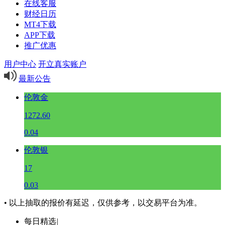
在线客服
财经日历
MT4下载
APP下载
推广优惠
用户中心
开立真实账户
最新公告
伦敦金
1272.60
0.04
伦敦银
17
0.03
• 以上抽取的报价有延迟，仅供参考，以交易平台为准。
每日精选
|