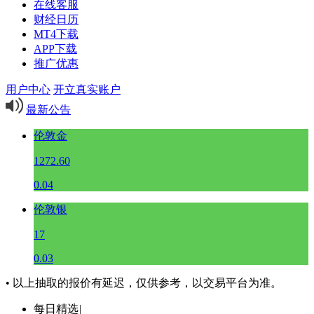
在线客服
财经日历
MT4下载
APP下载
推广优惠
用户中心
开立真实账户
最新公告
伦敦金
1272.60
0.04
伦敦银
17
0.03
• 以上抽取的报价有延迟，仅供参考，以交易平台为准。
每日精选
|