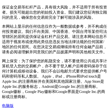
保证金交易等杠杆产品，具有很大风险，并不适用于所有投资
者。损失可能超出您的初始投入资金。我们建议您征询独立顾
问的意见，确保您在交易前完全了解可能涉及的风险。
本网站上显示的任何信息仅作为一般数据或参考，并不构成任
何投资建议。我们不向美国、中国香港、中国台湾等某些司法
管辖区的居民提供保证金杠杆产品交易。请注意本网站信息不
适用于视发布或使用此类信息违反当地法律法规的任何国家/
地区的任何居民。在您决定交易或继续持有任何金融产品前，
请务必阅读理解并同意我们的产品披露声明和其他相关文件。
网上保安：为了保护您的私隐安全，请不要使用公共或共享计
算机登入您的交易帐户，亦不要于登入帐户后将密码保存于任
何计算机或移动设备。我们不会以电邮方式要求您提供帐户号
码和密码等私人数据。 Apple，iPad，iPhone和iPod touch是
Apple Inc.的注册商标并在美国和其他国家注册。App Store是
Apple Inc.的服务标志，Android是Google Inc.的注册商标。
Google徽标，Google Play徽标和Google界面是Google Inc.的商
标或注册商标。
电脑版