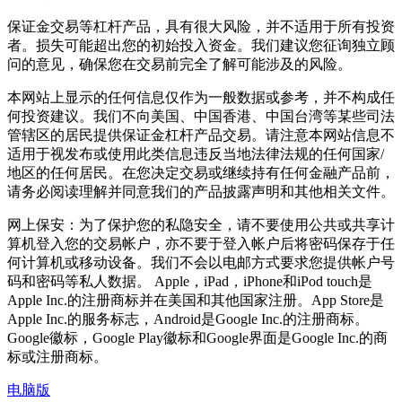
保证金交易等杠杆产品，具有很大风险，并不适用于所有投资
者。损失可能超出您的初始投入资金。我们建议您征询独立顾
问的意见，确保您在交易前完全了解可能涉及的风险。
本网站上显示的任何信息仅作为一般数据或参考，并不构成任
何投资建议。我们不向美国、中国香港、中国台湾等某些司法
管辖区的居民提供保证金杠杆产品交易。请注意本网站信息不
适用于视发布或使用此类信息违反当地法律法规的任何国家/
地区的任何居民。在您决定交易或继续持有任何金融产品前，
请务必阅读理解并同意我们的产品披露声明和其他相关文件。
网上保安：为了保护您的私隐安全，请不要使用公共或共享计
算机登入您的交易帐户，亦不要于登入帐户后将密码保存于任
何计算机或移动设备。我们不会以电邮方式要求您提供帐户号
码和密码等私人数据。 Apple，iPad，iPhone和iPod touch是
Apple Inc.的注册商标并在美国和其他国家注册。App Store是
Apple Inc.的服务标志，Android是Google Inc.的注册商标。
Google徽标，Google Play徽标和Google界面是Google Inc.的商
标或注册商标。
电脑版