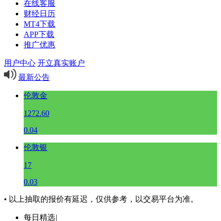
在线客服
财经日历
MT4下载
APP下载
推广优惠
用户中心
开立真实账户
最新公告
伦敦金
1272.60
0.04
伦敦银
17
0.03
• 以上抽取的报价有延迟，仅供参考，以交易平台为准。
每日精选
|