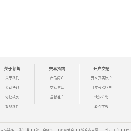
关于领峰
交易指南
开户交易
关于我们
产品简介
开立真实账户
公司快讯
交易信息
开立模拟账户
领峰视频
最新推广
快速注资
联络我们
软件下载
友情链接：
外汇通
|
第一金融网
|
凤凰黄金
|
新浪贵金属
|
外汇开户
|
理