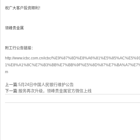
祝广大客户投资顺利！
领峰贵金属
附工行公告链接：
http://www.icbc.com.cn/icbc/%E9%87%8D%E8%A6%81%E5%85%AC%E
1%E8%A1%8C%E7%B3%BB%E7%BB%9F%E5%8D%87%E7%BA%A7%E7%9
m
上一篇:
5月24日中国人民银行维护公告
下一篇:
服务再次升级，领峰贵金属官方微信上线