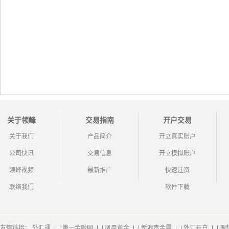
关于领峰
交易指南
开户交易
关于我们
产品简介
开立真实账户
公司快讯
交易信息
开立模拟账户
领峰视频
最新推广
快速注资
联络我们
软件下载
友情链接：
外汇通
|
第一金融网
|
凤凰黄金
|
新浪贵金属
|
外汇开户
|
理