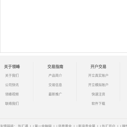
关于领峰
交易指南
开户交易
关于我们
产品简介
开立真实账户
公司快讯
交易信息
开立模拟账户
领峰视频
最新推广
快速注资
联络我们
软件下载
友情链接：
外汇通
|
第一金融网
|
凤凰黄金
|
新浪贵金属
|
外汇开户
|
理