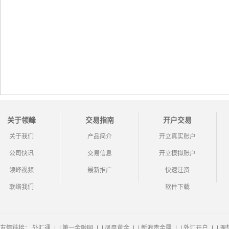
关于领峰
交易指南
开户交易
关于我们
产品简介
开立真实账户
公司快讯
交易信息
开立模拟账户
领峰视频
最新推广
快速注资
联络我们
软件下载
友情链接：
外汇通
|
第一金融网
|
凤凰黄金
|
新浪贵金属
|
外汇开户
|
理