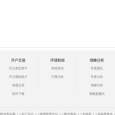
开户交易
环球财经
领峰分析
开立真实账户
财经快讯
专家团队
开立模拟账户
行情分析
专家分析
快速注资
领峰分析
软件下载
领峰直播间
新浪贵金属
|
外汇开户
|
理想股票论坛
|
腾讯黄金
|
金银家
|
金融界黄金