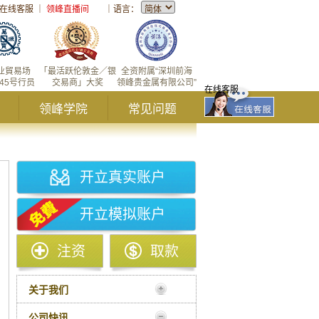
在线客服
｜
领峰直播间
｜
语言：
业貿易场
「最活跃伦敦金／银
全资附属“深圳前海
145号行员
交易商」大奖
领峰贵金属有限公司”
在线客服
领峰学院
常见问题
开立真实账户
开立模拟账户
注资
取款
关于我们
公司快讯