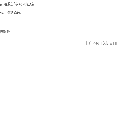
。客服仍然24小时在线。
不便，敬请原谅。
农行取款
[打印本页]
[关闭窗口]