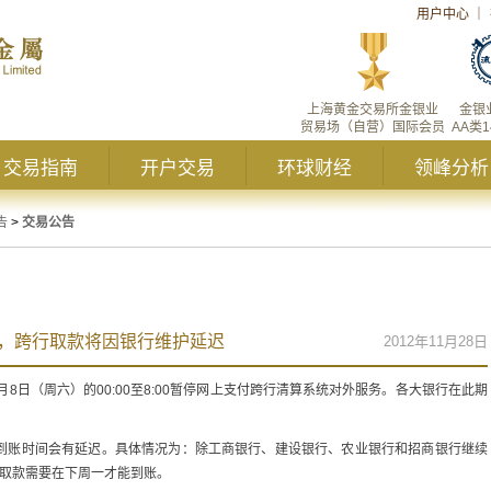
用户中心
｜
上海黄金交易所金银业
金银
贸易场（自营）国际会员
AA类
交易指南
开户交易
环球财经
领峰分析
告
>
交易公告
8点，跨行取款将因银行维护延迟
2012年11月28日
2月8日（周六）的00:00至8:00暂停网上支付跨行清算系统对外服务。各大银行在此期
到账时间会有延迟。具体情况为：除工商银行、建设银行、农业银行和招商银行继续
，取款需要在下周一才能到账。