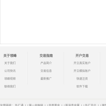
关于领峰
交易指南
开户交易
关于我们
产品简介
开立真实账户
公司快讯
交易信息
开立模拟账户
领峰视频
最新推广
快速注资
联络我们
软件下载
友情链接：
外汇通
|
第一金融网
|
凤凰黄金
|
新浪贵金属
|
外汇开户
|
理